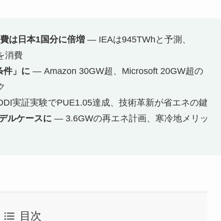
消費は日本1国分に倍増
— IEAは945TWhと予測、
力を消費
存条件」に
— Amazon 30GW超、Microsoft 20GW超の
ク
KDDI実証実験でPUE1.05達成、技術革新が省エネの鍵
モデルケースに
— 3.6GWの再エネ計画、寒冷地メリッ
目次