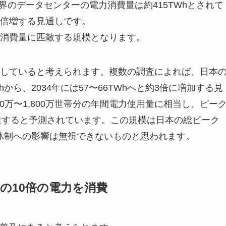
世界のデータセンターの電力消費量は約415TWhとされて
へと倍増する見通しです。
消費量に匹敵する規模となります。
していると考えられます。複数の調査によれば、日本
hから、2034年には57〜66TWhへと約3倍に増加する見
0万〜1,800万世帯分の年間電力使用量に相当し、ピー
)に達すると予測されています。この規模は日本の総ピーク
体制への影響は無視できないものと思われます。
検索の10倍の電力を消費