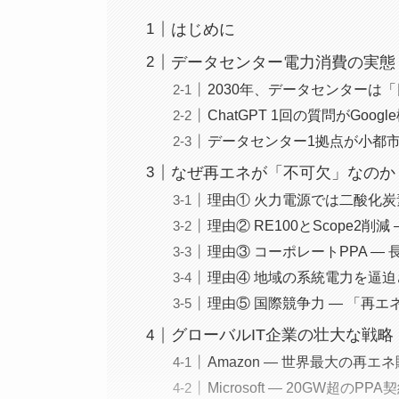
はじめに
データセンター電力消費の実態
2030年、データセンターは
ChatGPT 1回の質問がGoo
データセンター1拠点が小都
なぜ再エネが「不可欠」なのか 
理由① 火力電源では二酸化
理由② RE100とScope2削
理由③ コーポレートPPA —
理由④ 地域の系統電力を逼
理由⑤ 国際競争力 — 「再
グローバルIT企業の壮大な戦略
Amazon — 世界最大の再エ
Microsoft — 20GW超の