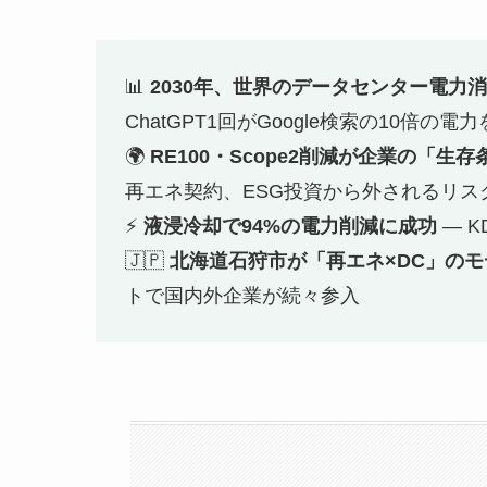
📊
2030年、世界のデータセンター電力
ChatGPT1回がGoogle検索の10倍の電
🌍
RE100・Scope2削減が企業の「生
再エネ契約、ESG投資から外されるリス
⚡
液浸冷却で94%の電力削減に成功
— 
🇯🇵
北海道石狩市が「再エネ×DC」の
トで国内外企業が続々参入