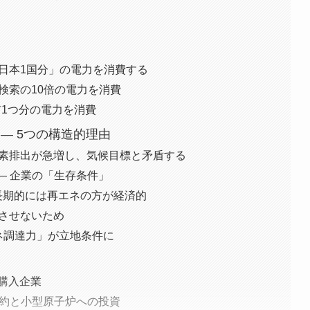
「日本1国分」の電力を消費する
gle検索の10倍の電力を消費
市1つ分の電力を消費
— 5つの構造的理由
炭素排出が急増し、気候目標と矛盾する
減 — 企業の「生存条件」
 長期的には再エネの方が経済的
迫させないため
エネ調達力」が立地条件に
ネ購入企業
PPA契約と小型原子炉への投資