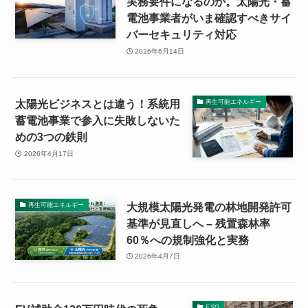
実務要件になるのか。太陽光・蓄
電池事業者がいま確認すべきサイ
バーセキュリティ対応
2026年6月14日
太陽光ビジネスとは違う！系統用
再生可能エネルギー
蓄電池事業で参入に失敗しないた
めの3つの鉄則
2026年4月17日
大規模太陽光発電の林地開発許可
再生可能エネルギー
基準が見直しへ – 残置森林率
60％への規制強化と実務
2026年4月7日
ESG