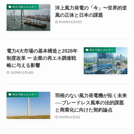
洋上風力発電の「今」〜世界的逆
再生可能エネルギー
風の正体と日本の課題
2025年12月23日
電力4大市場の基本構造と2028年
再生可能エネルギー
制度改革 ー 企業の再エネ調達戦
略に与える影響
2025年12月18日
羽根のない風力発電機が拓く未来
再生可能エネルギー
──ブレードレス風車の法的課題
と商業化に向けた契約論点
2025年12月3日