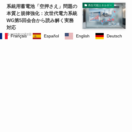
系統用蓄電池「空押さえ」問題の
再生可能エネルギー
本質と規律強化：次世代電力系統
WG第5回会合から読み解く実務
対応
2025年12月2日
Français
Español
English
Deutsch
メニュー
HOME
記事一覧
旧Blog
プロフィール
世界で進む「原発回帰」は本当
再生可能エネルギー
か? – 3つの潮流と日本のエネル
ギー基本計画を読み解く
2025年11月27日
もっと見る
記事一覧
もあわせてご覧ください。