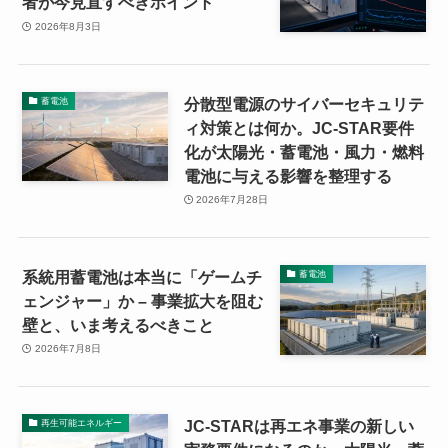
者が今見直すべきポイント
2026年8月3日
分散型電源のサイバーセキュリテ
蓄電池
ィ対策とは何か。JC-STAR要件
化が太陽光・蓄電池・風力・燃料
電池に与える影響を整理する
2026年7月28日
系統用蓄電池は本当に「ゲームチ
蓄電池
ェンジャー」か – 事業拡大を阻む
壁と、いま考えるべきこと
2026年7月8日
JC-STARは再エネ事業の新しい
再生可能エネルギー