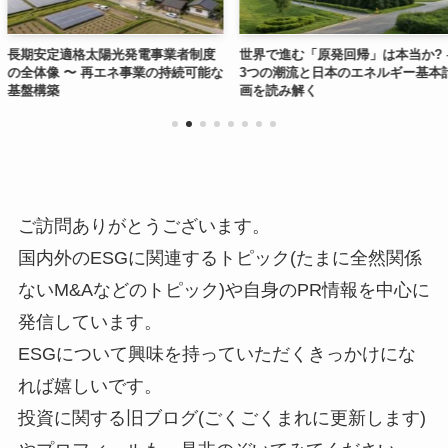
陽光発電事業者制度
世界で進む「原発回帰」は本当か? –
海外進出の「
再エネ事業の持続可能な
3つの潮流と日本のエネルギー基本計
きる方法」に変
画を読み解く
of Thinki
い訳病と突破
ご訪問ありがとうございます。
国内外のESGに関連するトピック(たまに全然関係
ないM&Aなどのトピック)や自身のPR情報を中心に
発信しています。
ESGについて興味を持っていただくきっかけにな
れば嬉しいです。
投資に関する旧ブログ(ごくごくまれに更新します)