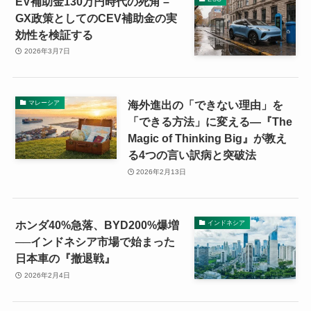
EV補助金130万円時代の死角 –
GX政策としてのCEV補助金の実
効性を検証する
2026年3月7日
海外進出の「できない理由」を
マレーシア
「できる方法」に変える—『The
Magic of Thinking Big』が教え
る4つの言い訳病と突破法
2026年2月13日
ホンダ40%急落、BYD200%爆増
インドネシア
──インドネシア市場で始まった
日本車の『撤退戦』
2026年2月4日