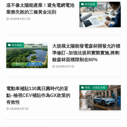
這不像太陽能產業！避免電網電池
再生能源
業務失敗的三條黃金法則
2026年4月17日
大規模太陽能發電森林開發允許標
再生能源
準修訂–加強法規和實際實施,將剩
餘森林面積限制在60%
2026年4月7日
電動車補貼130萬日圓時代的盲
環境、社會及治理
點–檢視CEV補貼作為GX政策的
有效性
2026年3月7日