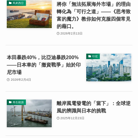
將你「無法拓展海外市場」的理由
馬來西亞
轉化為「可行之道」——《思考致
富的魔力》教你如何克服四個常見
的藉口。
2026年2月13日
本田暴跌40%，比亞迪暴跌200%
印尼
——日本車的「撤資戰爭」始於印
尼市場
2026年2月4日
離岸風電發電的「當下」：全球逆
再生能源
風的辨識與日本的挑戰
2025年12月23日