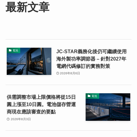
最新文章
JC-STAR義務化後仍可繼續使用
電池
海外製功率調節器 – 針對2027年
電網代碼修訂的實務對策
2026年8月6日
供需調整市場上限價格將從15日
電池
圓上漲至10日圓。電池儲存營運
商現在應該審查的要點
2026年8月3日