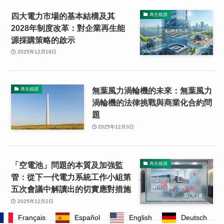
四大電力市場的基本結構及其
再生能源
2028年制度改革：對企業再生能
源採購策略的啟示
2025年12月18日
無葉風力渦輪機的未來：無葉風力
再生能源
渦輪機的法律挑戰與商業化合約問
題
2025年12月3日
「空電池」問題的本質及加強監
再生能源
管：從下一代電力系統工作小組第
五次會議中解讀出的切實應對措施
2025年12月2日
Français
Español
English
Deutsch