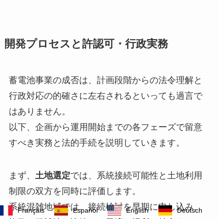
開発プロセスと許認可・行政実務
蓄電池事業の成否は、計画段階からの法令理解と
行政対応の的確さに左右されるといっても過言で
はありません。
以下、企画から運用開始までの各フェーズで留意
すべき実務と法的手続を説明していきます。
まず、
土地選定
では、系統接続可能性と土地利用
制限の双方を同時に評価します。
系統混雑地域では、接続検討を早期に申し込み、
Français
Español
English
Deutsch