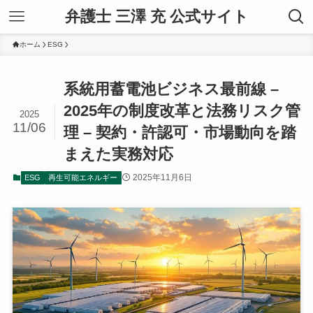
弁護士 三澤 充 公式サイト
ホーム
ESG
系統用蓄電池ビジネス最前線 –
2025年の制度改革と法務リスク管
2025
11/06
理 – 契約・許認可・市場動向を踏
まえた実務対応
2025年11月6日
ESG
再生可能エネルギー