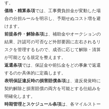
す。
価格・精算条項
では、工事費負担金が変動した場
合の分担ルールを明示し、予期せぬコスト増を避
けます。
前提条件・解除条項
は、補助金やオークションの
結果、許認可の可否など外部要因に左右されるリ
スクを管理するもので、成否に応じて解除・清算
が可能となる規定を整えます。
返還条項
では、保証金や前払金をどの事象で返還
するのか具体的に定義します。
表明保証違反時の損害賠償条項
は、違反発覚時に
契約解除と損害賠償の両方を可能とする仕組みを
明確化します。
時期管理とスケジュール条項
は、各マイルストー