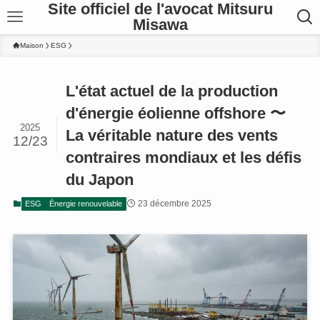
Site officiel de l'avocat Mitsuru
Misawa
Maison
ESG
L'état actuel de la production
d'énergie éolienne offshore 〜
2025
La véritable nature des vents
12/23
contraires mondiaux et les défis
du Japon
23 décembre 2025
ESG
Énergie renouvelable